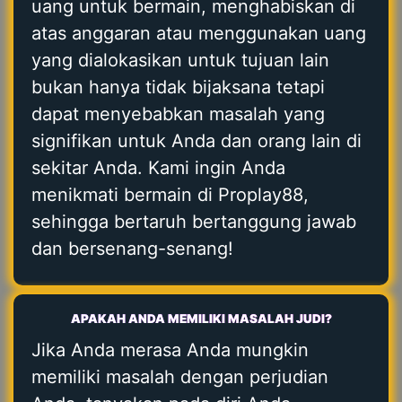
uang untuk bermain, menghabiskan di
atas anggaran atau menggunakan uang
yang dialokasikan untuk tujuan lain
bukan hanya tidak bijaksana tetapi
dapat menyebabkan masalah yang
signifikan untuk Anda dan orang lain di
sekitar Anda. Kami ingin Anda
menikmati bermain di Proplay88,
sehingga bertaruh bertanggung jawab
dan bersenang-senang!
APAKAH ANDA MEMILIKI MASALAH JUDI?
Jika Anda merasa Anda mungkin
memiliki masalah dengan perjudian