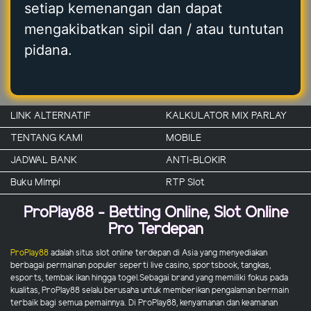
setiap kemenangan dan dapat
mengakibatkan sipil dan / atau tuntutan
pidana.
LINK ALTERNATIF
KALKULATOR MIX PARLAY
TENTANG KAMI
MOBILE
JADWAL BANK
ANTI-BLOKIR
Buku Mimpi
RTP Slot
ProPlay88 - Betting Online, Slot Online
Pro Terdepan
ProPlay88
adalah situs slot online terdepan di Asia yang menyediakan
berbagai permainan populer seperti live casino, sportsbook, tangkas,
esports, tembak ikan hingga togel.Sebagai brand yang memiliki fokus pada
kualitas, ProPlay88 selalu berusaha untuk memberikan pengalaman bermain
terbaik bagi semua pemainnya. Di ProPlay88, kenyamanan dan keamanan