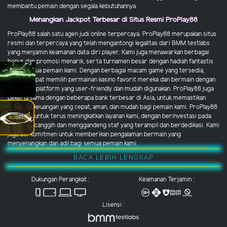
membantu pemain dengan segala kebutuhannya.
Menangkan Jackpot Terbesar di Situs Resmi ProPlay88
ProPlay88 salah satu agen judi online terpercaya. ProPlay88 merupakan situs
resmi dan terpercaya yang telah mengantongi legalitas dari BMM testlabs
yang menjamin keamanan data diri player. Kami juga menawarkan berbagai
bonus dan promosi menarik, serta turnamen besar dengan hadiah fantastis
untuk semua pemain kami. Dengan berbagai macam game yang tersedia,
pemain dapat memilih permainan kasino favorit mereka dan bermain dengan
nyaman di platform yang user-friendly dan mudah digunakan. ProPlay88 juga
bekerja sama dengan beberapa bank terbesar di Asia, untuk memastikan
transaksi keuangan yang cepat, aman, dan mudah bagi pemain kami. ProPlay88
berusaha untuk terus meningkatkan layanan kami, dengan berinvestasi pada
teknologi canggih dan menggandeng staf yang terampil dan berdedikasi. Kami
juga berkomitmen untuk memberikan pengalaman bermain yang
menyenangkan dan adil bagi semua pemain kami.
BACA LEBIH LENGKAP
Dukungan Perangkat :
Keamanan Terjamin :
Lisensi :