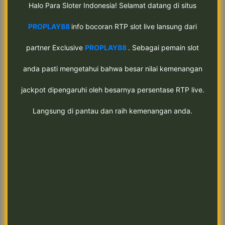
Halo Para Sloter Indonesia! Selamat datang di situs
PROPLAY88
info bocoran RTP slot live lansung dari
partner Exclusive
PROPLAY88
. Sebagai pemain slot
anda pasti mengetahui bahwa besar nilai kemenangan
jackpot dipengaruhi oleh besarnya persentase RTP live.
Langsung di pantau dan raih kemenangan anda.